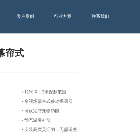
客户案例
行业方案
联系我们
，幕帘式
• 12米 X 1.5米探测范围
• 窄视场幕帘式移动探测器
• 可设定防宠物功能
• 动态温度补偿
• 安装高度灵活的，无需调整