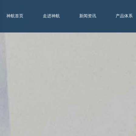
神航首页
走进神航
新闻资讯
产品体系