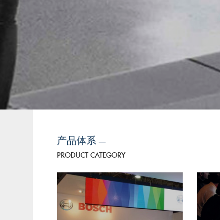
产品体系
—
PRODUCT CATEGORY